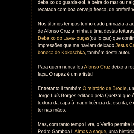
debaixo do guarda-sol, à beira do mar ou n
recatada com boa cerveja fresca, de preferên
Nos últimos tempos tenho dado primazia a au
de Afonso Cruz a minha última destas leituras
Debaixo do Lava-louças
(ou loiças) que conf
impressões que me haviam deixado
Jesus Cr
boneca de Kokoschka
, também deste autor.
Para quem nunca leu
Afonso Cruz
deixo a r
faça. O rapaz é um artista!
Entretanto li também
O relatório de Brodie
, u
Jorge Luís Borges editado pela Quetzal que 
textura da capa à magnificência da escrita, é
ter nas mãos.
Mas, com tanto tempo livre, o Verão permite i
Pedro Gamboa li
Almas a saque
, uma históri