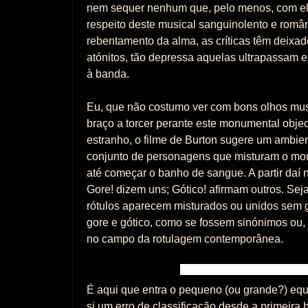
nem sequer nenhum que, pelo menos, com el
respeito deste musical sanguinolento e româ
rebentamento da alma, as críticas têm deixado
atónitos, tão depressa aquelas ultrapassam es
à banda.
Eu, que não costumo ver com bons olhos mus
braço a torcer perante este monumental objec
estranho, o filme de Burton sugere um ambie
conjunto de personagens que misturam o mo
até começar o banho de sangue. A partir daí n
Gore! dizem uns; Gótico! afirmam outros. Seja
rótulos aparecem misturados ou unidos sem g
gore e gótico, como se fossem sinónimos ou,
no campo da rotulagem contemporânea.
É aqui que entra o pequeno (ou grande?) equí
si um erro de classificação desde a primeira 